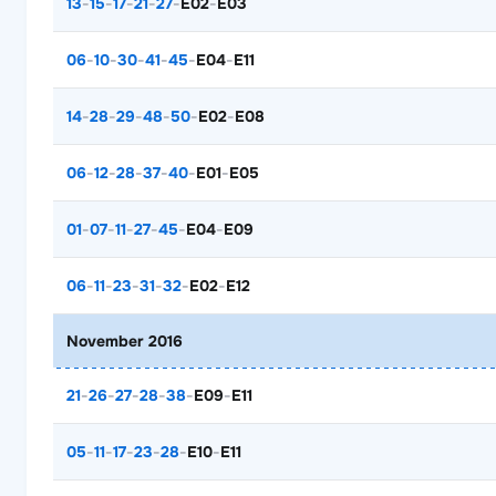
13
-
15
-
17
-
21
-
27
-
E02
-
E03
06
-
10
-
30
-
41
-
45
-
E04
-
E11
14
-
28
-
29
-
48
-
50
-
E02
-
E08
06
-
12
-
28
-
37
-
40
-
E01
-
E05
01
-
07
-
11
-
27
-
45
-
E04
-
E09
06
-
11
-
23
-
31
-
32
-
E02
-
E12
November 2016
21
-
26
-
27
-
28
-
38
-
E09
-
E11
05
-
11
-
17
-
23
-
28
-
E10
-
E11