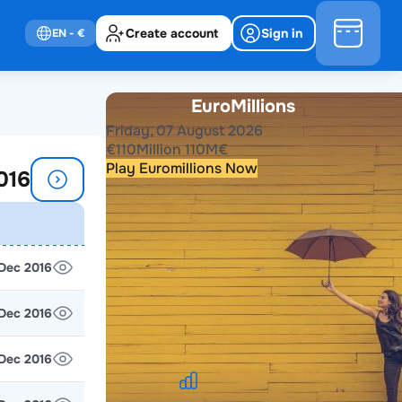
Create account
Sign in
EN
- €
EuroMillions
Friday, 07 August 2026
€
110
Million
110
M
€
Play Euromillions Now
016
Past results
 Dec 2016
2026
2025
2024
2023
2022
2021
2020
2019
2018
2017
2016
2015
2014
2013
2012
2011
2010
2009
 Dec 2016
2008
2007
2006
2005
2004
 Dec 2016
EuroMillions Stats