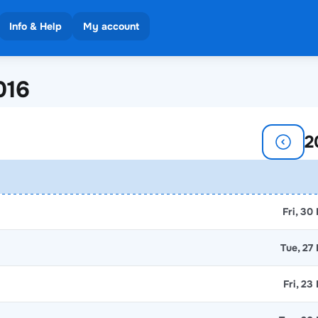
Info & Help
My account
 results
016
ons
2
Fri, 30
Tue, 27
Fri, 23