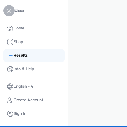
Close
Home
Shop
Results
Info & Help
English - €
Create Account
Sign In