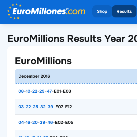
Shop
Results
View all draws
View all
EuroMillions Results Year 2
EuroMilli
EuroMillions
December 2016
08
-
10
-
22
-
29
-
47
-
E01
-
E03
03
-
22
-
25
-
32
-
39
-
E07
-
E12
04
-
16
-
20
-
39
-
46
-
E02
-
E05