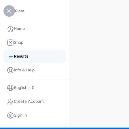
Close
Home
Shop
Results
Info & Help
English - €
Create Account
Sign In