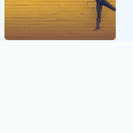
This website is neither connected with, nor affiliated to, nor owned or run
by Euromillions® (a registered trademark of the Company Service aux
Lotteries en Europe (SLE)).