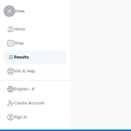
Close
Home
Shop
Results
Info & Help
English - €
Create Account
Sign In