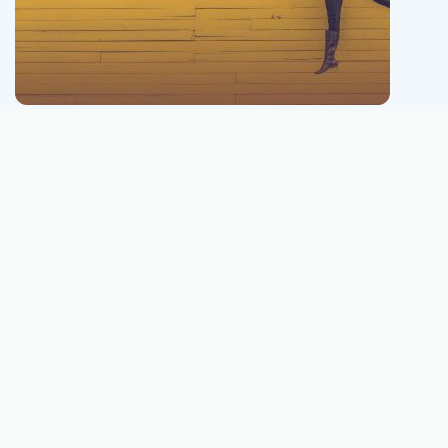
This website is neither connected with, nor affiliated to, nor owned or run
by Euromillions® (a registered trademark of the Company Service aux
Lotteries en Europe (SLE)).
© EuroMillones.com 2004 - 2026