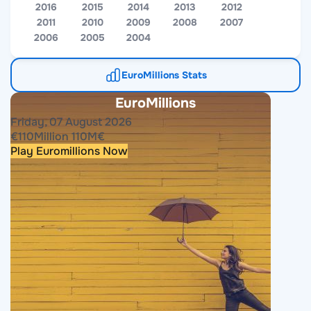
2016
2015
2014
2013
2012
2011
2010
2009
2008
2007
2006
2005
2004
EuroMillions Stats
EuroMillions
Friday, 07 August 2026
€
110
Million
110
M
€
Play Euromillions Now