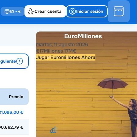
Crear cuenta
Iniciar sesión
ES
- €
EuroMillones
martes, 11 agosto 2026
€
17
Millones
17
M
€
Jugar Euromillones Ahora
iguiente
Resultados anteriores
2026
2025
2024
2023
2022
2021
Premio
2020
2019
2018
2017
2016
2015
2014
2013
2012
2011
2010
2009
2008
2007
2006
2005
2004
01.096,00 €
90.662,79 €
Estadísticas de EuroMillones