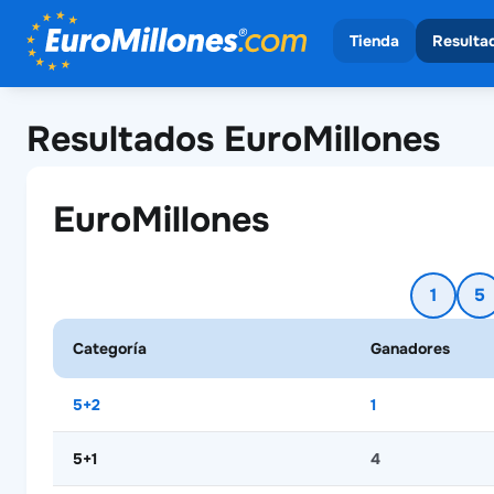
Tienda
Resulta
Ver todos los sor
Ver to
Resultados EuroMillones
EuroMil
EuroMillones
1
5
Categoría
Ganadores
5+2
1
5+1
4