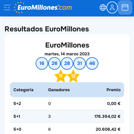
Resultados EuroMillones
EuroMillones
martes, 14 marzo 2023
16
26
28
31
46
11
12
Categoría
Ganadores
Premio
5+2
0
0,00 €
5+1
3
176.354,02 €
5+0
6
20.608,42 €