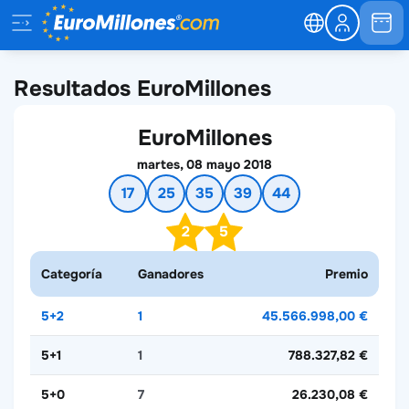
Resultados EuroMillones
EuroMillones
martes, 08 mayo 2018
17
25
35
39
44
2
5
Categoría
Ganadores
Premio
5+2
1
45.566.998,00 €
5+1
1
788.327,82 €
5+0
7
26.230,08 €