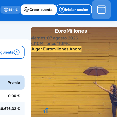
Crear cuenta
Iniciar sesión
ES
- €
EuroMillones
viernes, 07 agosto 2026
€
110
Millones
110
M
€
Jugar Euromillones Ahora
iguiente
Resultados anteriores
2026
2025
2024
2023
2022
2021
Premio
2020
2019
2018
2017
2016
2015
2014
2013
2012
2011
2010
2009
2008
2007
2006
2005
2004
0,00 €
66.676,32 €
Estadísticas de EuroMillones