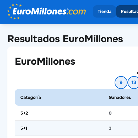
Tienda
Resulta
Ver todos los sor
Ver to
Resultados EuroMillones
EuroMil
EuroMillones
9
13
Categoría
Ganadores
5+2
0
5+1
3