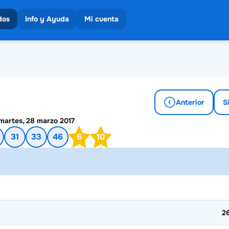
dos
Info y Ayuda
Mi cuenta
teos
dos los resultados
lones
Anterior
S
martes, 28 marzo 2017
31
33
46
6
10
2