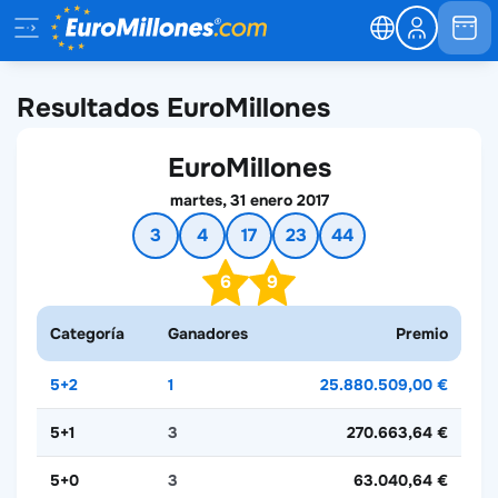
Resultados EuroMillones
EuroMillones
martes, 31 enero 2017
3
4
17
23
44
6
9
Categoría
Ganadores
Premio
5+2
1
25.880.509,00 €
5+1
3
270.663,64 €
5+0
3
63.040,64 €