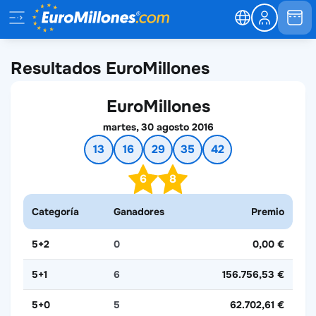
Resultados EuroMillones
EuroMillones
martes, 30 agosto 2016
13
16
29
35
42
6
8
Categoría
Ganadores
Premio
5+2
0
0,00 €
5+1
6
156.756,53 €
5+0
5
62.702,61 €