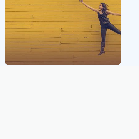
Este sitio web no está conectado, ni afiliado, ni administrado, ni es