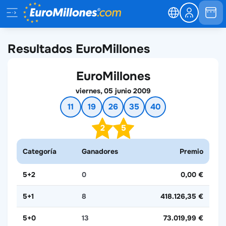
Resultados EuroMillones
EuroMillones
viernes, 05 junio 2009
11
19
26
35
40
2
5
Categoría
Ganadores
Premio
5+2
0
0,00 €
5+1
8
418.126,35 €
5+0
13
73.019,99 €