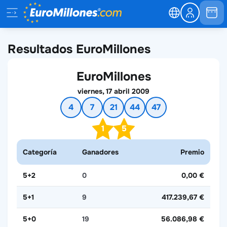
Resultados EuroMillones
EuroMillones
viernes, 17 abril 2009
4
7
21
44
47
1
5
Categoría
Ganadores
Premio
5+2
0
0,00 €
5+1
9
417.239,67 €
5+0
19
56.086,98 €