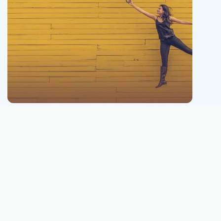
Este sitio web no está conectado, ni afiliado, ni administrado, ni es