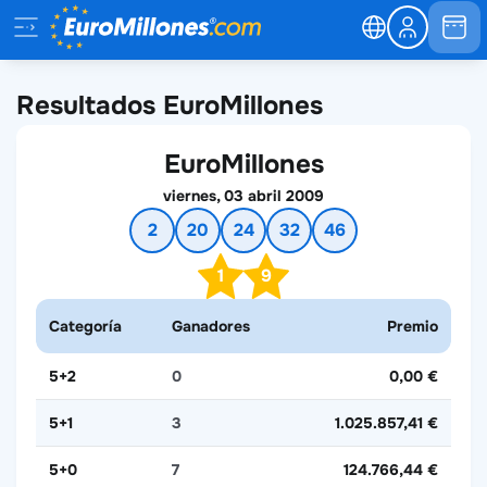
Resultados EuroMillones
EuroMillones
viernes, 03 abril 2009
2
20
24
32
46
1
9
Categoría
Ganadores
Premio
5+2
0
0,00 €
5+1
3
1.025.857,41 €
5+0
7
124.766,44 €