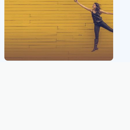
Este sitio web no está conectado, ni afiliado, ni administrado, ni es