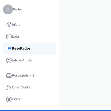
Fechar
Início
Loja
Resultados
Info e Ajuda
Português - €
Criar Conta
Entrar