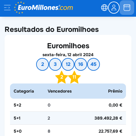
Resultados do Euromilhoes
Euromilhoes
sexta-feira, 12 abril 2024
2
3
12
16
45
2
11
Categoria
Vencedores
Prêmio
5+2
0
0,00 €
5+1
2
389.492,28 €
5+0
8
22.757,69 €