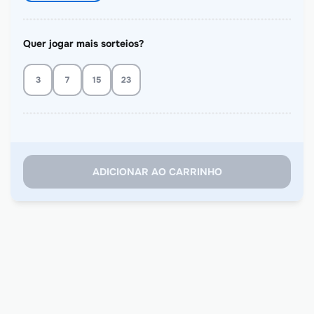
Quer jogar mais sorteios?
3
7
15
23