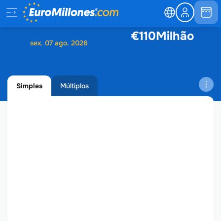
€
110
Milhão
sex. 07 ago. 2026
Simples
Múltiplos