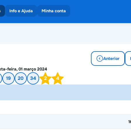
s
Info e Ajuda
Minha conta
eios
 os resultados
es
Anterior
xta-feira, 01 março 2024
19
20
34
2
4
1