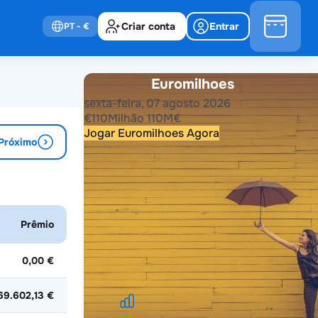
Criar conta
Entrar
PT
- €
Euromilhoes
sexta-feira, 07 agosto 2026
€
110
Milhão
110
M
€
Jogar Euromilhoes Agora
Próximo
Resultados anteriores
2026
2025
2024
2023
2022
2021
Prêmio
2020
2019
2018
2017
2016
2015
2014
2013
2012
2011
2010
2009
2008
2007
2006
2005
2004
0,00 €
69.602,13 €
Estatísticas do Euromilhoes