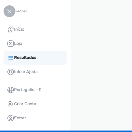
Fechar
Início
Loja
Resultados
Info e Ajuda
Português - €
Criar Conta
Entrar