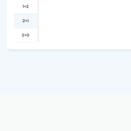
1+2
2+1
2+0