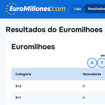
Loja
Resultado
Ver todos os sort
Ver todos
Resultados do Euromilhoes
Euromilho
Euromilhoes
se
4
7
Categoria
Vencedores
5+2
0
5+1
4