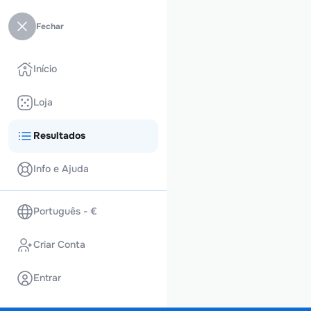
Fechar
Início
Loja
Resultados
Info e Ajuda
Português - €
Criar Conta
Entrar