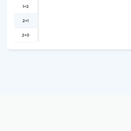
1+2
2+1
2+0