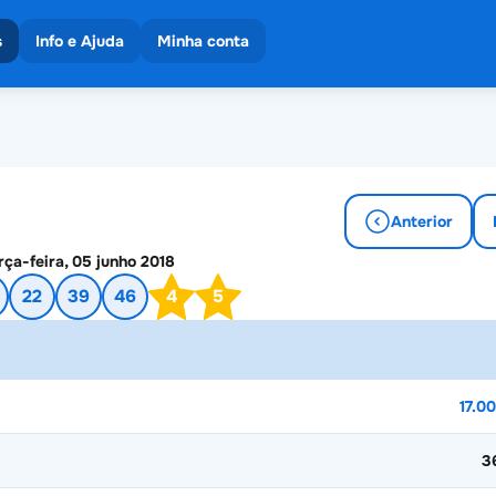
s
Info e Ajuda
Minha conta
eios
 os resultados
es
Anterior
rça-feira, 05 junho 2018
22
39
46
4
5
17.0
3