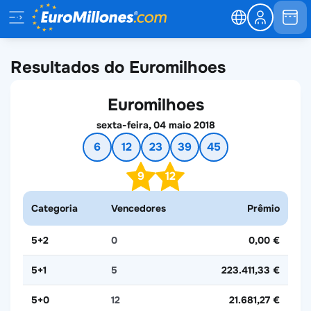
Resultados do Euromilhoes
Euromilhoes
sexta-feira, 04 maio 2018
6
12
23
39
45
9
12
Categoria
Vencedores
Prêmio
5+2
0
0,00 €
5+1
5
223.411,33 €
5+0
12
21.681,27 €