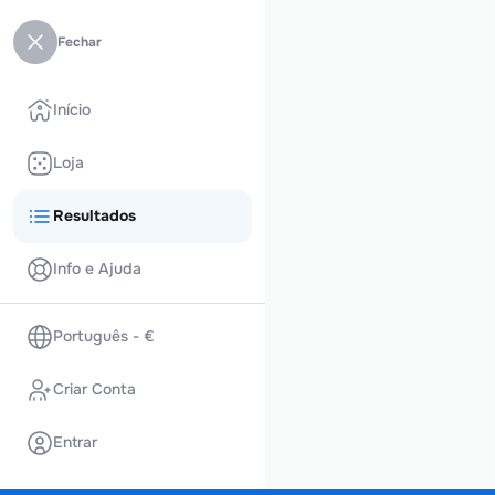
Fechar
Início
Loja
Resultados
Info e Ajuda
Português - €
Criar Conta
Entrar