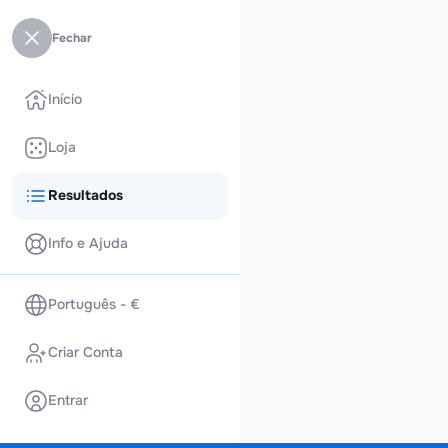
Fechar
Início
Loja
Resultados
Info e Ajuda
Português - €
Criar Conta
Entrar