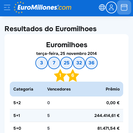
Resultados do Euromilhoes
Euromilhoes
terça-feira, 25 novembro 2014
3
7
25
32
36
1
6
Categoria
Vencedores
Prêmio
5+2
0
0,00 €
5+1
5
244.414,61 €
5+0
5
81.471,54 €