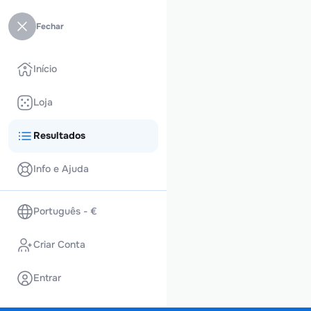
Fechar
Início
Loja
Resultados
Info e Ajuda
Português - €
Criar Conta
Entrar