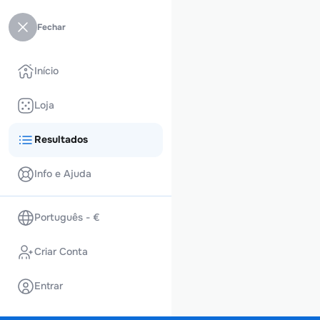
Fechar
Início
Loja
Resultados
Info e Ajuda
Português - €
Criar Conta
Entrar