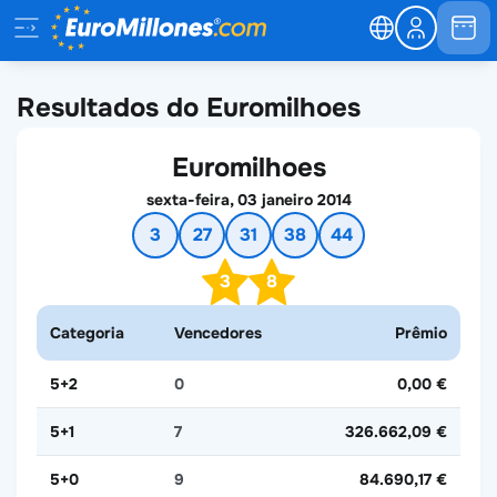
Resultados do Euromilhoes
Euromilhoes
sexta-feira, 03 janeiro 2014
3
27
31
38
44
3
8
Categoria
Vencedores
Prêmio
5+2
0
0,00 €
5+1
7
326.662,09 €
5+0
9
84.690,17 €