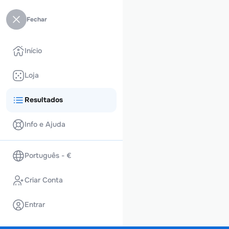
Fechar
Início
Loja
Resultados
Info e Ajuda
Português - €
Criar Conta
Entrar