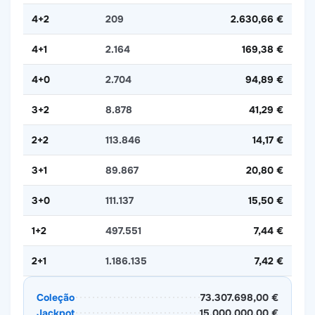
4+2
209
2.630,66 €
4+1
2.164
169,38 €
4+0
2.704
94,89 €
3+2
8.878
41,29 €
2+2
113.846
14,17 €
3+1
89.867
20,80 €
3+0
111.137
15,50 €
1+2
497.551
7,44 €
2+1
1.186.135
7,42 €
Coleção
73.307.698,00 €
Jackpot
15.000.000,00 €