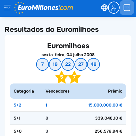
Resultados do Euromilhoes
Euromilhoes
sexta-feira, 04 julho 2008
7
19
22
27
48
5
7
Categoria
Vencedores
Prêmio
5+2
1
15.000.000,00 €
5+1
8
339.048,10 €
5+0
3
256.576,94 €