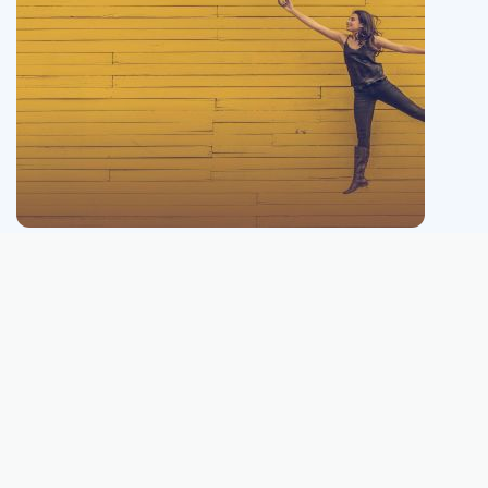
Este site não está conectado, nem é afiliado, nem pertence ou é