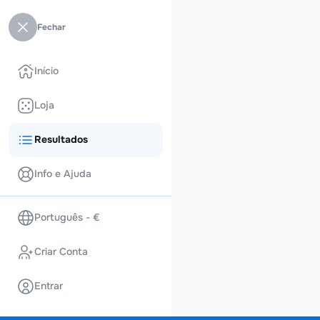
Fechar
Início
Loja
Resultados
Info e Ajuda
Português - €
Criar Conta
Entrar