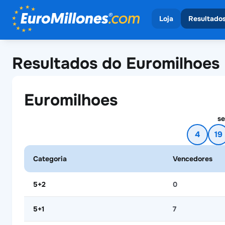
Loja
Resultado
Ver todos os sort
Ver todos
Resultados do Euromilhoes
Euromilho
Euromilhoes
se
4
19
Categoria
Vencedores
5+2
0
5+1
7