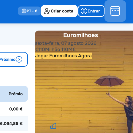
Criar conta
Entrar
PT
- €
Euromilhoes
sexta-feira, 07 agosto 2026
€
110
Milhão
110
M
€
Jogar Euromilhoes Agora
Próximo
Resultados anteriores
2026
2025
2024
2023
2022
2021
Prêmio
2020
2019
2018
2017
2016
2015
2014
2013
2012
2011
2010
2009
2008
2007
2006
2005
2004
0,00 €
6.094,85 €
Estatísticas do Euromilhoes