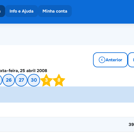
s
Info e Ajuda
Minha conta
eios
 os resultados
es
Anterior
xta-feira, 25 abril 2008
26
27
30
3
8
39