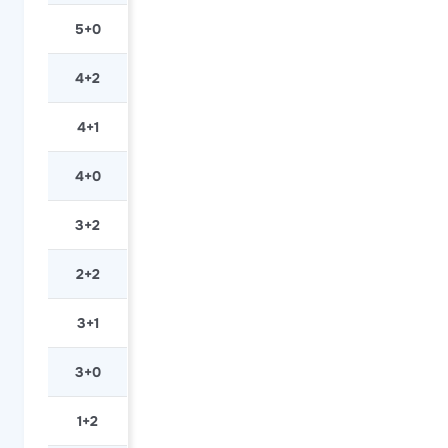
5+0
4+2
4+1
4+0
3+2
2+2
3+1
3+0
1+2