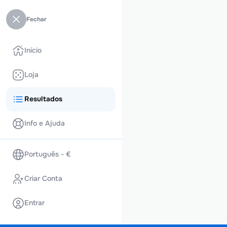
Fechar
Início
Loja
Resultados
Info e Ajuda
Português - €
Criar Conta
Entrar