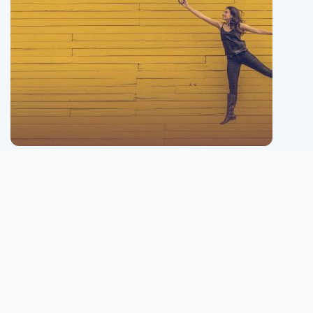
Este site não está conectado, nem é afiliado, nem pertence ou é