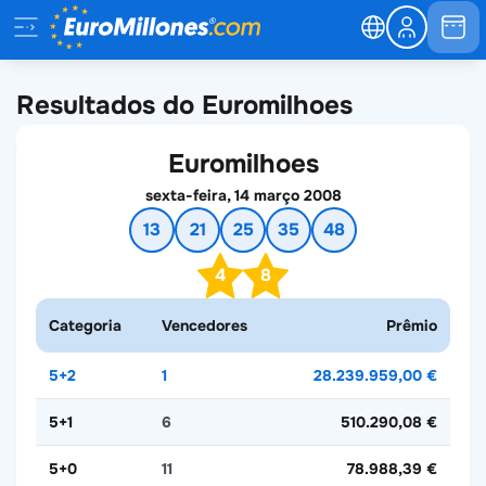
Resultados do Euromilhoes
Euromilhoes
sexta-feira, 14 março 2008
13
21
25
35
48
4
8
Categoria
Vencedores
Prêmio
5+2
1
28.239.959,00 €
5+1
6
510.290,08 €
5+0
11
78.988,39 €