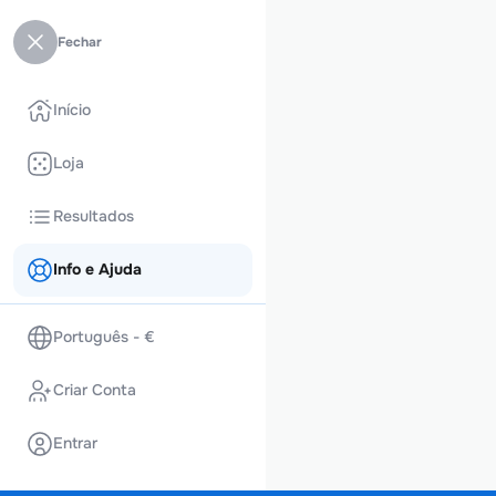
Fechar
Início
Loja
Resultados
Info e Ajuda
Português - €
Criar Conta
Entrar