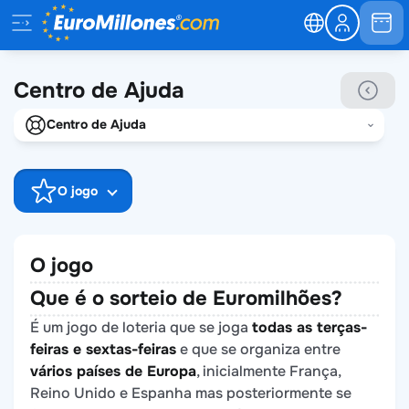
Centro de Ajuda
Centro de Ajuda
O jogo
O jogo
O jogo
Links oficiais
Que é o sorteio de Euromilhões?
É um jogo de loteria que se joga
todas as terças-
Quem somos
feiras e sextas-feiras
e que se organiza entre
Aviso fraudes
vários países de Europa
, inicialmente França,
Reino Unido e Espanha mas posteriormente se